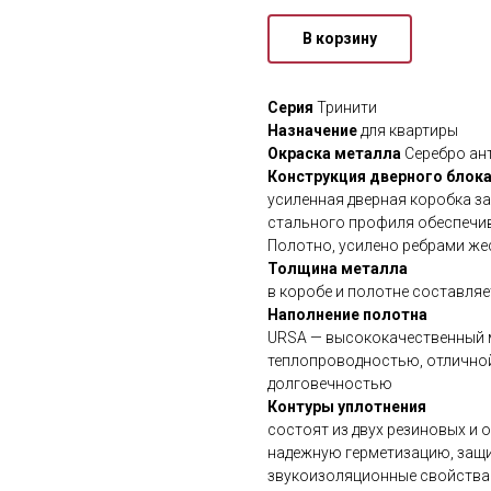
В корзину
Серия
Тринити
Назначение
для квартиры
Окраска металла
Серебро ан
Конструкция дверного блок
усиленная дверная коробка з
стального профиля обеспечи
Полотно, усилено ребрами же
Толщина металла
в коробе и полотне составля
Наполнение полотна
URSA — высококачественный 
теплопроводностью, отлично
долговечностью
Контуры уплотнения
состоят из двух резиновых и
надежную герметизацию, защит
звукоизоляционные свойства