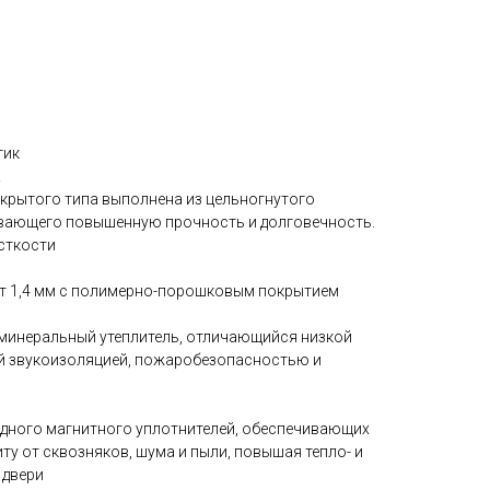
тик
а
акрытого типа выполнена из цельногнутого
вающего повышенную прочность и долговечность.
сткости
ет 1,4 мм с полимерно-порошковым покрытием
минеральный утеплитель, отличающийся низкой
й звукоизоляцией, пожаробезопасностью и
 одного магнитного уплотнителей, обеспечивающих
у от сквозняков, шума и пыли, повышая тепло- и
 двери