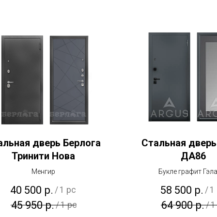
альная дверь Берлога
Стальная дверь
Тринити Нова
ДА86
Менгир
Букле графит Гэл
40 500
р.
58 500
р.
/
1 pc
/
1
45 950
р.
64 900
р.
/
1 pc
/
1