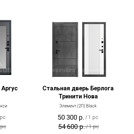
 Аргус
Стальная дверь Берлога
Тринити Нова
акси
Элемент (2П) Black
50 300
р.
 pc
/
1 pc
54 600
р.
 pc
/
1 pc