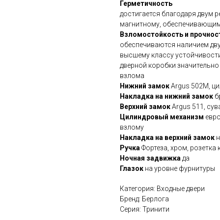
Герметичность
достигается благодаря двум 
магнитному, обеспечивающи
Взломостойкость и прочнос
обеспечиваются наличием дву
высшему классу устойчивости 
дверной коробки значительно
взлома
Нижний замок
Argus 502M, ц
Накладка на нижний замок
б
Верхний замок
Argus 511, су
Цилиндровый механизм
евро
взлому
Накладка на верхний замок
н
Ручка
Фортеза, хром, розетка 
Ночная задвижка
да
Глазок
на уровне фурнитуры
Категория: Входные двери
Бренд: Берлога
Серия: Тринити