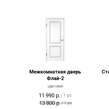
Межкомнатная дверь
Ст
Флай-2
царговая
11 990
р.
/
1 pc
13 800
р.
/
1 pc