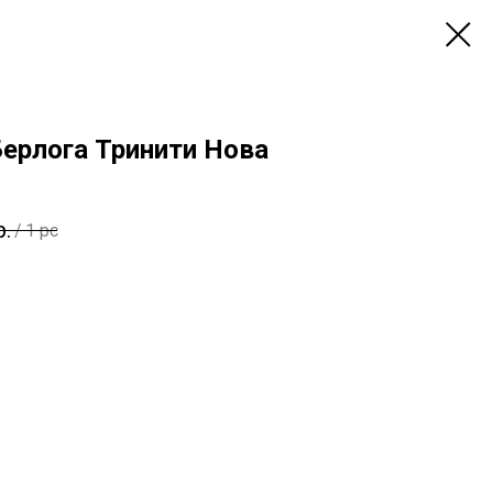
Берлога Тринити Нова
р.
/
1 pc