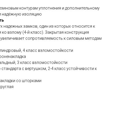
резиновым контурам уплотнения и дополнительному
м надёжную изоляцию
ть
х надежных замков, один из которых относится к
ко взлому (4-й класс). Закрытая конструкция
 увеличивает сопротивляемость к силовым методам
илиндровый, 4 класс взломостойкости
роненакладка
вальдный, 3 класс взломостойкости
 стандарта с вертушком, 2-4 класс устойчивости к
акладки со шторками
круглая