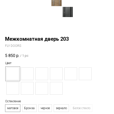
Межкомнатная дверь 203
FLY DOORS
5 850
р.
/
1 pc
Цвет
Остекление
матовое
Бронза
черное
зеркало
Белое стекло