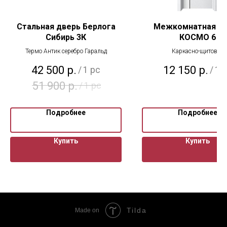
Стальная дверь Берлога
Межкомнатная д
Сибирь 3К
КОСМО 6
Термо Антик серебро Гаральд
Каркасно-щитовая
42 500
р.
12 150
р.
/
1 pc
/
1 
51 900
р.
/
1 pc
Подробнее
Подробнее
Купить
Купить
Tilda
Made on