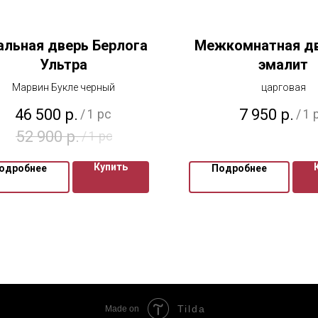
альная дверь Берлога
Межкомнатная дв
Ультра
эмалит
Марвин Букле черный
царговая
46 500
р.
7 950
р.
/
1 pc
/
1 
52 900
р.
/
1 pc
Купить
одробнее
Подробнее
Tilda
Made on