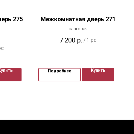
ерь 275
Межкомнатная дверь 271
царговая
7 200
р.
/
1 pc
pc
Купить
Купить
Подробнее