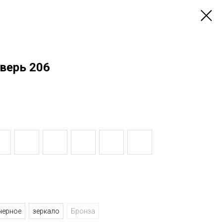
верь 206
черное
зеркало
Бронза