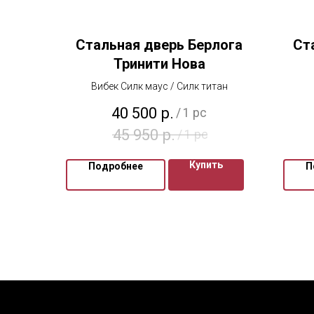
Стальная дверь Берлога
Ст
Тринити Нова
Вибек Силк маус / Силк титан
40 500
р.
/
1 pc
45 950
р.
/
1 pc
Купить
Подробнее
П