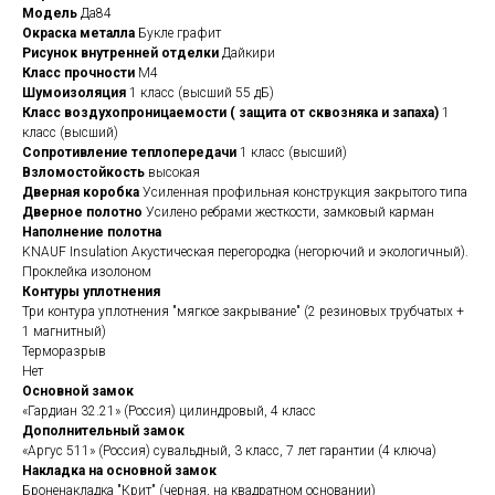
Модель
Да84
Окраска металла
Букле графит
Рисунок внутренней отделки
Дайкири
Класс прочности
М4
Шумоизоляция
1 класс (высший 55 дБ)
Класс воздухопроницаемости ( защита от сквозняка и запаха)
1
класс (высший)
Сопротивление теплопередачи
1 класс (высший)
Взломостойкость
высокая
Дверная коробка
Усиленная профильная конструкция закрытого типа
Дверное полотно
Усилено ребрами жесткости, замковый карман
Наполнение полотна
KNAUF Insulation Акустическая перегородка (негорючий и экологичный).
Проклейка изолоном
Контуры уплотнения
Три контура уплотнения "мягкое закрывание" (2 резиновых трубчатых +
1 магнитный)
Терморазрыв
Нет
Основной замок
«Гардиан 32.21» (Россия) цилиндровый, 4 класс
Дополнительный замок
«Аргус 511» (Россия) сувальдный, 3 класс, 7 лет гарантии (4 ключа)
Накладка на основной замок
Броненакладка "Крит" (черная, на квадратном основании)