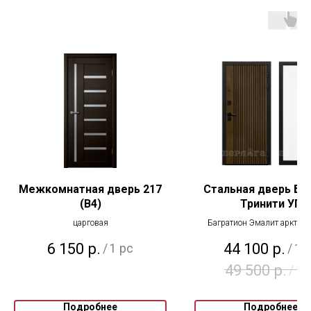
Межкомнатная дверь 217
Стальная дверь Бе
(В4)
Тринити УП
царговая
Багратион Эмалит арктик (
6 150
р.
44 100
р.
/
1 pc
/
1 
49 500
р.
/
1 
Подробнее
Подробнее