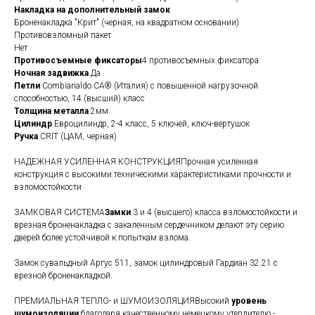
Накладка на дополнительный замок
Броненакладка "Крит" (черная, на квадратном основании)
Противовзломный пакет
Нет
Противосъемные фиксаторы
4 противосъемных фиксатора
Ночная задвижка
Да
Петли
Сombiarialdo СА® (Италия) с повышенной нагрузочной
способностью, 14 (высший) класс
Толщина металла
2мм
Цилиндр
Евроцилиндр, 2-4 класс, 5 ключей, ключ-вертушок
Ручка
CRIT (ЦАМ, черная)
НАДЕЖНАЯ УСИЛЕННАЯ КОНСТРУКЦИЯПрочная усиленная
конструкция с высокими техническими характеристиками прочности и
взломостойкости
ЗАМКОВАЯ СИСТЕМА
Замки
3 и 4 (высшего) класса взломостойкости и
врезная броненакладка с закаленным сердечником делают эту серию
дверей более устойчивой к попыткам взлома.
Замок сувальдный Аргус 511, замок цилиндровый Гардиан 32.21 с
врезной броненакладкой.
ПРЕМИАЛЬНАЯ ТЕПЛО- и ШУМОИЗОЛЯЦИЯВысокий
уровень
шумоизоляции
благодаря качественному немецкому утеплителю -