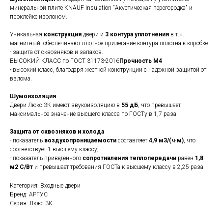
минеральной плите KNAUF Insulation "Акустическая перегородка" и
проклейке изолоном.
Уникальная
конструкция
двери и
3 контура уплотнения
в т.ч.
магнитный, обеспечивают плотное прилегание контура полотна к коробке
- защита от сквозняков и запахов.
ВЫСОКИЙ КЛАСС по ГОСТ 31173-2016
Прочность М4
- высокий класс, благодаря жесткой конструкции с надежной защитой от
взлома.
Шумоизоляция
Двери Люкс 3К имеют звукоизоляцию в
55 дБ
, что превышает
максимальное значение высшего класса по ГОСТу в 1,7 раза.
Защита от сквозняков и холода
- показатель
воздухопроницаемости
составляет
4,9 м3/(ч·м)
, что
соответствует 1 высшему классу;
- показатель приведенного
сопротивления теплопередачи
равен
1,8
м2 С/Вт
и превышает требования ГОСТа к высшему классу в 2,25 раза.
Категория: Входные двери
Бренд: АРГУС
Серия: Люкс 3К