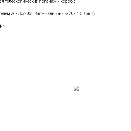
ся телескопический погонаж и короб с
телем 26х70х2050 3шт+Наличник 8х70х2150 5шт)
ери