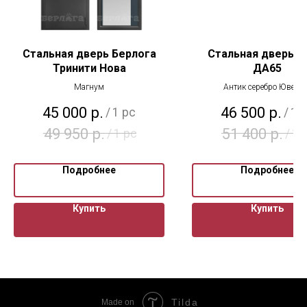
Стальная дверь Берлога
Стальная дверь А
Тринити Нова
ДА65
Магнум
Антик серебро Ювенту
45 000
р.
46 500
р.
/
1 pc
/
1 
49 950
р.
51 400
р.
/
1 pc
/
1 
Подробнее
Подробнее
Купить
Купить
Tilda
Made on