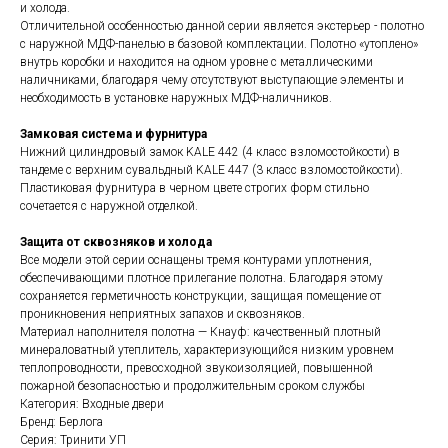
и холода.
Отличительной особенностью данной серии является экстерьер - полотно
с наружной МДФ-панелью в базовой комплектации. Полотно «утоплено»
внутрь коробки и находится на одном уровне с металлическими
наличниками, благодаря чему отсутствуют выступающие элементы и
необходимость в установке наружных МДФ-наличников.
Замковая система и фурнитура
Нижний цилиндровый замок KALE 442 (4 класс взломостойкости) в
тандеме с верхним сувальдный KALE 447 (3 класс взломостойкости).
Пластиковая фурнитура в черном цвете строгих форм стильно
сочетается с наружной отделкой.
Защита от сквозняков и холода
Все модели этой серии оснащены тремя контурами уплотнения,
обеспечивающими плотное прилегание полотна. Благодаря этому
сохраняется герметичность конструкции, защищая помещение от
проникновения неприятных запахов и сквозняков.
Материал наполнителя полотна — Кнауф: качественный плотный
минераловатный утеплитель, характеризующийся низким уровнем
теплопроводности, превосходной звукоизоляцией, повышенной
пожарной безопасностью и продолжительным сроком службы
Категория: Входные двери
Бренд: Берлога
Серия: Тринити УП