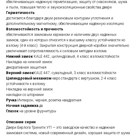
обеспечивающих надежную герметизацию, защиту от сквозняков, шума
и пыли, повышая тепло- и звукоизоляционные свойства двери
Герметичность
достигается благодаря двум резиновым контурам уплотнения и
дополнительному магнитному, обеспечивающим надёжную изоляцию
Взломостойкость и прочность
обеспечиваются замковым карманом и наличием двух надежных
замков, один из которых относится к высшему классу устойчивости ко
взлому (4-й класс). Закрытая конструкция дверной коробки значительно
увеличивает сопротивляемость к силовым методам взлома
Нижний замок
KALE 442, цилиндровый, 4 класс взломостойкости
Накладка на нижний замок
декоративная защитная
Верхний замок
KALE 447, сувальдный, 3 класс взломостойкости
Цилиндровый механизм
евро стандарта с вертушком, 2-4 класс
устойчивости к взлому
Накладка на верхний замок
накладки со шторками
Ручка
Интекрон, черная, розетка квадратная
Ночная задвижка
да
Глазок
на уровне фурнитуры
Описание серии
Двери Берлога Тринити УП — это заводское качество и надежная
замковая система, новый современный дизайн, хорошая защита от шума