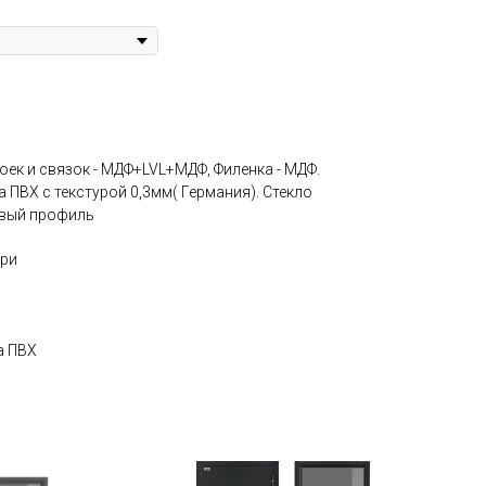
оек и связок - МДФ+LVL+МДФ, Филенка - МДФ.
 ПВХ с текстурой 0,3мм( Германия). Стекло
овый профиль
ери
а ПВХ