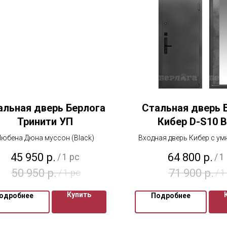
альная дверь Берлога
Стальная дверь 
Тринити УП
Кибер D-S10 
юбена Дюна муссон (Black)
Входная дверь Кибер с у
45 950
р.
64 800
р.
/
1 pc
/
1
50 950
р.
71 900
р.
/
1 pc
/
1
Купить
одробнее
Подробнее