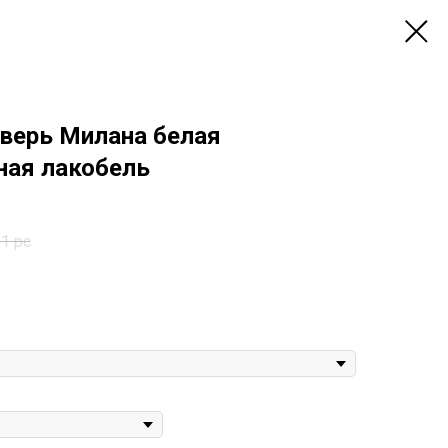
верь Милана белая
ная лакобель
1 pc