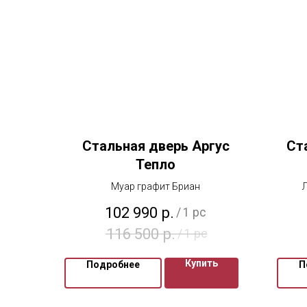
Стальная дверь Аргус
Ст
Тепло
Муар графит Бриан
Л
102 990
р.
/
1 pc
116 500
р.
/
1 pc
Купить
Подробнее
П