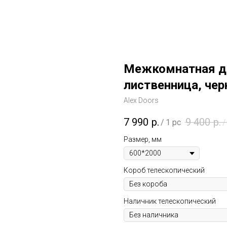
Межкомнатная д
лиственница, чер
Alex Doors
7 990
р.
9 400
р.
/
1 pc
/
Размер, мм
Короб телескопический
Наличник телескопический