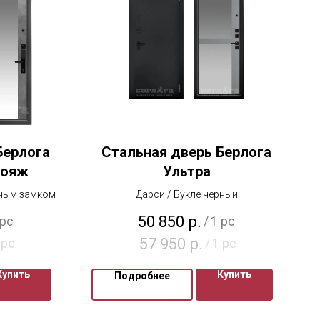
Берлога
Стальная дверь Берлога
Вояж
Ультра
мным замком
Дарси / Букле черный
50 850
р.
 pc
/
1 pc
57 950
р.
 pc
/
1 pc
Купить
Купить
Подробнее