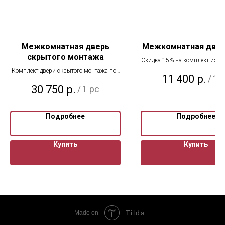
Межкомнатная дверь
Межкомнатная двер
скрытого монтажа
Скидка 15% на комплект из н
складе. Скидка на сайте не п
Комплект двери скрытого монтажа под
11 400
р.
/
1 
оформляется в офисе
покраску с 2-х сторон алюминий
30 750
р.
/
1 pc
Подробнее
Подробнее
Купить
Купить
Tilda
Made on