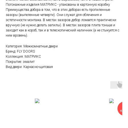
Погонажные изделия МАТРИКС - упакованы в картонную коробку
Преимущества добора в том, что в этих доборах есть пропиленные
зазоры (выпеленные четверти). Они служат для облечения и
эстетичности монтажа. В местах зазоров добор ломается практически
вручную (не нужно делать запилы). В местах зазоров плита тоньше и
заходит как в короб, так и в телескопический наличник (а не стыкуется с
ним вровень).
Категория: Межкомнатные двери
Бренд: FLY DOORS
Коллекция: МАТРИКС
Покрытие: эмалит
Вид двери: Каркасно-щитовая
-15
комп