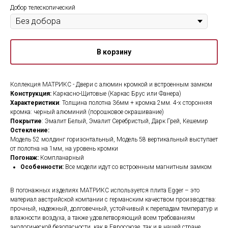
Добор телескопический
В корзину
Коллекция МАТРИКС - Двери с алюмин кромкой и встроенным замком
Конструкция:
Каркасно-Щитовые (Каркас Брус или Фанера)
Характеристики
: Толщина полотна 36мм + кромка 2мм. 4-х сторонняя
кромка: черный алюминий (порошковое окрашивание)
Покрытие
: Эмалит Белый, Эмалит Серебристый, Дарк Грей, Кешемир
Остекление:
Модель 52 молдинг горизонтальный, Модель 58 вертикальный выступает
от полотна на 1мм, на уровень кромки
Погонаж:
Компланарный
Особенности:
Все модели идут со встроенным магнитным замком
В погонажных изделиях МАТРИКС используется плита Egger – это
материал австрийской компании с германским качеством производства:
прочный, надежный, долговечный, устойчивый к перепадам температур и
влажности воздуха, а также удовлетворяющий всем требованиям
экологической безопасности, как в Евросоюзе, так и в нашей стране.