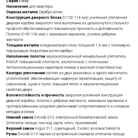
Серия
Кибер
Назначение
для квартиры
Окраска металла
Серебро антик
Конструкция дверного блока
(t=102-114 мм) усиленная утепленная
дверная коробка закрытого типа выполнена из цельногнутого стального
профиля обеспечивающего повышенную прочность и долговечность.
Полотно (t=92-104 мм) с замковым карманом, усилено ребрами
жесткости
Толщина металла
холоднокатаная сталь толщиной 1,4 мм с полимерно-
порошковым покрытием антик-серебро
Наполнение полотна
звукоизоляционный минеральный утеплитель
KNAUF повышенной плотности, экологичный, с отличными
теплоизоляционными характеристиками и высокой огнестойкостью
Контуры уплотнения
состоят из двух резиновых и одного магнитного
уплотнителей, обеспечивающих надежную герметизацию, защиту от
сквозняков, шума и пыли, повышая тепло- и звукоизоляционные
свойства двери
Взломостойкость и прочность
закрытая усиленная конструкция
дверной коробки, полотно с ребрами жесткости, замковым карманом и
противосъёмными штырями увеличивает сопротивляемость к силовым
методам взлома
Нижний замок
Dircode S10, электронный биометрический замок
(отпечаток пальца, пин-код, карта, ключ, приложение)
Верхний замок
Argus 511, сувальдный, 3 класс взломостойкости
Ручка
Dircode S-10 черная со встроенным сканером отпечатка пальца