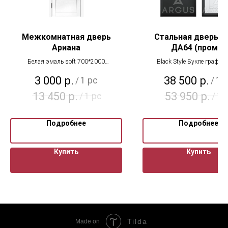
Межкомнатная дверь
Стальная дверь А
Ариана
ДА64 (промо)
Белая эмаль soft 700*2000
Black Style Букле графит
выставочный образец
3 000
р.
38 500
р.
/
1 pc
/
1 
13 450
р.
53 950
р.
/
1 pc
/
1 
Подробнее
Подробнее
Купить
Купить
Tilda
Made on