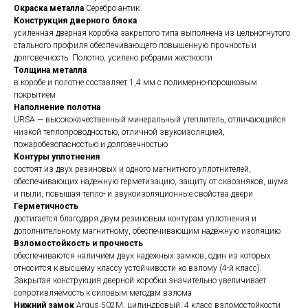
Окраска металла
Серебро антик
Конструкция дверного блока
усиленная дверная коробка закрытого типа выполнена из цельногнутого
стального профиля обеспечивающего повышенную прочность и
долговечность. Полотно, усилено ребрами жесткости
Толщина металла
в коробе и полотне составляет 1,4 мм с полимерно-порошковым
покрытием
Наполнение полотна
URSA — высококачественный минеральный утеплитель, отличающийся
низкой теплопроводностью, отличной звукоизоляцией,
пожаробезопасностью и долговечностью
Контуры уплотнения
состоят из двух резиновых и одного магнитного уплотнителей,
обеспечивающих надежную герметизацию, защиту от сквозняков, шума
и пыли, повышая тепло- и звукоизоляционные свойства двери
Герметичность
достигается благодаря двум резиновым контурам уплотнения и
дополнительному магнитному, обеспечивающим надёжную изоляцию
Взломостойкость и прочность
обеспечиваются наличием двух надежных замков, один из которых
относится к высшему классу устойчивости ко взлому (4-й класс).
Закрытая конструкция дверной коробки значительно увеличивает
сопротивляемость к силовым методам взлома
Нижний замок
Argus 502M, цилиндровый, 4 класс взломостойкости