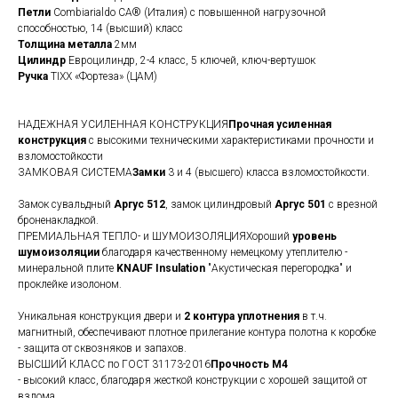
Петли
Сombiarialdo СА® (Италия) с повышенной нагрузочной
способностью, 14 (высший) класс
Толщина металла
2мм
Цилиндр
Евроцилиндр, 2-4 класс, 5 ключей, ключ-вертушок
Ручка
TIXX «Фортеза» (ЦАМ)
НАДЕЖНАЯ УСИЛЕННАЯ КОНСТРУКЦИЯ
Прочная усиленная
конструкция
с высокими техническими характеристиками прочности и
взломостойкости
ЗАМКОВАЯ СИСТЕМА
Замки
3 и 4 (высшего) класса взломостойкости.
Замок сувальдный
Аргус 512
, замок цилиндровый
Аргус 501
с врезной
броненакладкой.
ПРЕМИАЛЬНАЯ ТЕПЛО- и ШУМОИЗОЛЯЦИЯХороший
уровень
шумоизоляции
благодаря качественному немецкому утеплителю -
минеральной плите
KNAUF Insulation
"Акустическая перегородка" и
проклейке изолоном.
Уникальная конструкция двери и
2 контура уплотнения
в т.ч.
магнитный, обеспечивают плотное прилегание контура полотна к коробке
- защита от сквозняков и запахов.
ВЫСШИЙ КЛАСС по ГОСТ 31173-2016
Прочность М4
- высокий класс, благодаря жесткой конструкции с хорошей защитой от
взлома.