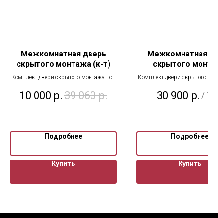
Межкомнатная дверь
Межкомнатная д
скрытого монтажа (к-т)
скрытого монта
Комплект двери скрытого монтажа под
Комплект двери скрытого мо
покраску 800*2000- выставочный
покраску с 2-х сторон ч
10 000
р.
39 060
р.
30 900
р.
/
1 
образец
алюминий
Подробнее
Подробнее
Купить
Купить