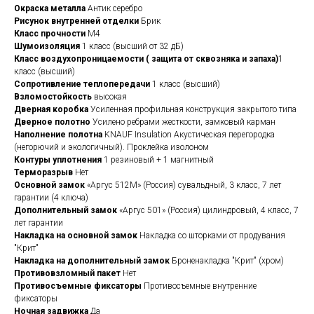
Окраска металла
Антик серебро
Рисунок внутренней отделки
Брик
Класс прочности
М4
Шумоизоляция
1 класс (высший от 32 дБ)
Класс воздухопроницаемости ( защита от сквозняка и запаха)
1
класс (высший)
Сопротивление теплопередачи
1 класс (высший)
Взломостойкость
высокая
Дверная коробка
Усиленная профильная конструкция закрытого типа
Дверное полотно
Усилено ребрами жесткости, замковый карман
Наполнение полотна
KNAUF Insulation Акустическая перегородка
(негорючий и экологичный). Проклейка изолоном
Контуры уплотнения
1 резиновый + 1 магнитный
Терморазрыв
Нет
Основной замок
«Аргус 512М» (Россия) сувальдный, 3 класс, 7 лет
гарантии (4 ключа)
Дополнительный замок
«Аргус 501» (Россия) цилиндровый, 4 класс, 7
лет гарантии
Накладка на основной замок
Накладка со шторками от продувания
"Крит"
Накладка на дополнительный замок
Броненакладка "Крит" (хром)
Противовзломный пакет
Нет
Противосъемные фиксаторы
Противосъемные внутренние
фиксаторы
Ночная задвижка
Да