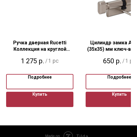
Ручка дверная Rucetti
Цилиндр замка Ast
Коллекция на круглой
(35x35) мм ключ-ве
розетке, цвет - матовая
1 275
р.
650
р.
/
1 pc
/
1 pc
античная бронза
Подробнее
Подробнее
Купить
Купить
Tilda
Made on