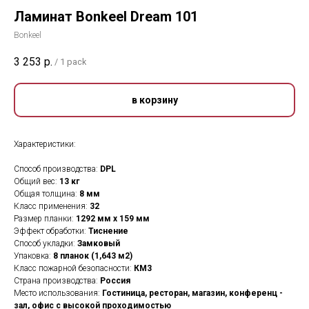
Ламинат Bonkeel Dream 101
Bonkeel
3 253
р.
/
1 pack
в корзину
Характеристики:
Способ производства:
DPL
Общий вес:
13 кг
Общая толщина:
8 мм
Класс применения:
32
Размер планки:
1292 мм х 159 мм
Эффект обработки:
Тиснение
Способ укладки:
Замковый
Упаковка:
8 планок (1,643 м2)
Класс пожарной безопасности:
КМ3
Страна производства:
Россия
Место использования:
Гостиница, ресторан, магазин, конференц -
зал, офис с высокой проходимостью