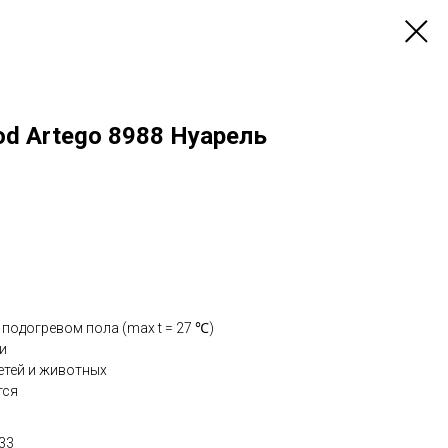
d Artego 8988 Нуарель
 подогревом пола (max t = 27 ℃)
и
етей и животных
тся
33