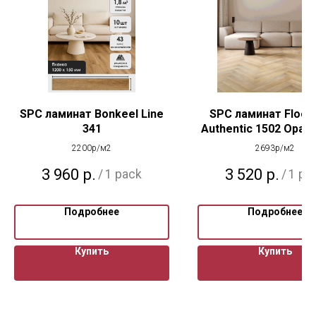
SPC ламинат Bonkeel Line
SPC ламинат Floor
341
Authentic 1502 Ора
цветок
2200р/м2
2693р/м2
3 960
р.
3 520
р.
/
1 pack
/
1 pa
Подробнее
Подробнее
Купить
Купить