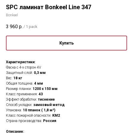
SPC ламинат Bonkeel Line 347
Bonkeel
3 960
р.
/
1 pack
Купить
Характеристики:
Фаска с 4-х сторон 4V
Защитный слой:
0,3 мм
Вес:
18 кг
Общая толщина:
4 мм
Размер планки:
1200 х 150 мм
Класс применения:
43
Эффект обработки:
тиснение
Способ укладки:
замковый метод
Упаковка:
10 планок ( 1,8 м²)
Класс пожарной опасности:
КМ2
Страна производства:
Россия
Описание: